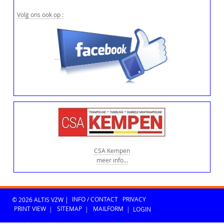
Volg ons ook op :
CSA Kempen
meer info...
© 2026 ALTIS VZW |
INFO / CONTACT
PRIVACY
PRINT VIEW
|
SITEMAP
|
MAILFORM
|
LOGIN